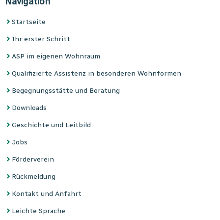
Navigation
Startseite
Ihr erster Schritt
ASP im eigenen Wohnraum
Quali­fi­zier­te Assis­tenz in beson­de­ren Wohn­formen
Begeg­nungs­stätte und Bera­tung
Downloads
Geschichte und Leitbild
Jobs
Förderverein
Rückmeldung
Kontakt und Anfahrt
Leichte Sprache